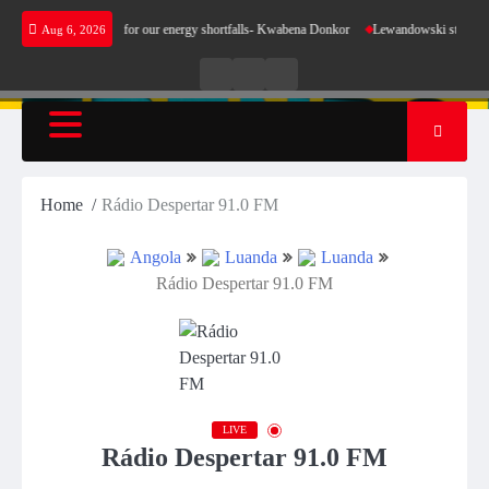
Skip
s not make sense for our energy shortfalls- Kwabena Donkor
Lewandowski strike maintain
Aug 6, 2026
to
content
Live
Live
News
Radio
TV
Home
Rádio Despertar 91.0 FM
Angola
Luanda
Luanda
Rádio Despertar 91.0 FM
LIVE
Rádio Despertar 91.0 FM